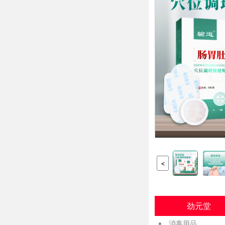
<
劲元堂
消毒用品