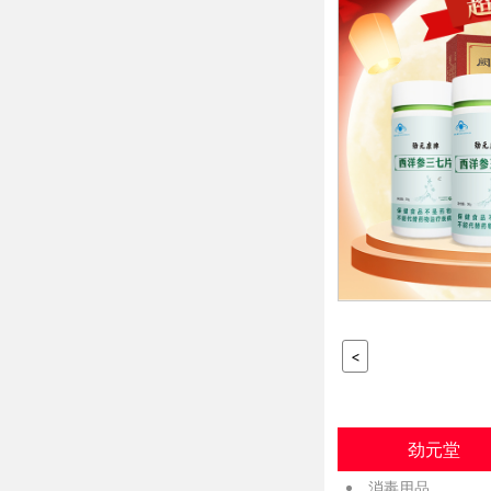
<
劲元堂
消毒用品