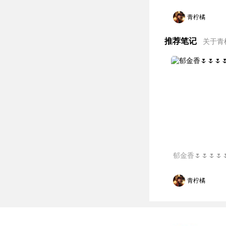
青柠橘
推荐笔记
关于青
郁金香🌷🌷🌷🌷
青柠橘